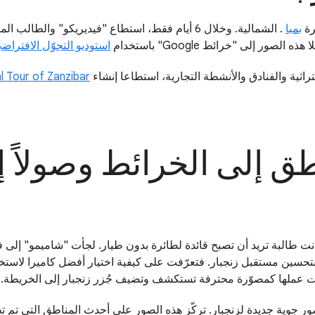
رة
بمبا
. الشمالية. وخلال 6 أيام فقط، استطاع "فيديريكو" 
استوديو التجوّل الافتراض
اثية والفنادق والأنشطة التجارية، استطاعا إنشاء
l Tour of Zanzibar
اطق إلى الخرائط وصولاً
ا بتحسين مستقبل زنجبار. فتعرّفت على كيفية اختيار أفضل كاميرا لاستخ
أت عملها كمصوّرة محترفة تستكشف وتضيف جُزر زنجبار إلى الخريطة.
ر جوية جديدة لزنجبار. تركّز هذه الصور على أحدث المناطق التي تم تطو