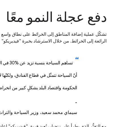
دفع عجلة النمو معًا
الرائعة إلى الخرائط. من خلال الاسترشاد بخبرة "فيديريكو" و"نيكولاي" و"كر
تساهم ال
أنّ السياحة تتمثّل في قطاع الفنادق، ولكنّ
الحكومة واقتصاد البلد بشكلٍ كبير من انخرا
-
سيماي محمد سعيد، وزير السياحة والتراث
مع التغيُّر الذي يطرأ على زنجبار، يُعيد فريق "فيديريكو" إعادة تحميل صور الشوارع المحلية بزاوية 360 درجة ب