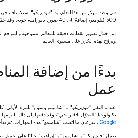
في وقت مبكر من هذا العام، بدأ "فيديريكو" استكشاف جزي
500 كيلومتر، إضافةً إلى 40 صورة بانورامية جوية. وقد حمّلا هذه الصور إلى "خرائط Google" باستخدام
من خلال تصوير لقطات دقيقة للمعالم السياحية والمواقع التر
وتروّج لهذه الجُزر على مستوى العالم.
بدءًا من إضافة المن
عمل
تكنولوجيا "التجوّل الافتراضي"، وقد دفعها إلى ذلك التزامه
Google
. سرعان ما أتقنت "شاميمو" هذه المهارات، ثم بد
يعمل "فيديريكو" و"شاميمو" و"إبراهيم" حاليًا على تحميل صو