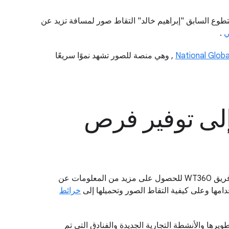
والطالب المتطوع السابق "إبراهيم خالد" التقاط صور لمسافة تزيد عن
ي
.
National Globa
, وهي منصة للصور تشهد نموًا سريعًا
 إلى توفير فرص
عندما التقى "فيديريكو" بـ "شاميمو ياسين" للمرة الأولى، كانت طالبة تريد أن تصبح قائدة لطائرة بدون طيار. لجأت "شاميمو" إلى فريق WT360 للحصول على مزيد من المعلومات عن
دامها وعلى كيفية التقاط الصور وتحميلها إلى
خرائط
يرها والأنشطة التجارية الجديدة والفنادق التي تم