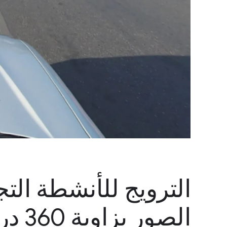
الترويج للأنشطة الت
الصور بزاوية 360 درجة