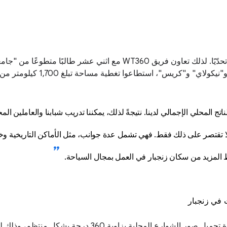
تشكّل عملية إضافة المناطق إلى الخرائط على نطاق واسع تحدّيًا. لذلك تعاو
يس"، استطاعوا تغطية مساحة تبلغ 1,700 كيلومتر من خلال لقطاتهم.
سياحة بنسبة تزيد عن %30 في الناتج المحلي الإجمالي لدينا. نتيجةً لذلك، يمكننا تدريب شبابنا و
ها لا تقتصر على ذلك فقط. فهي تشمل عدة جوانب، مثل الأماكن التاريخية
ط المزيد من سكان زنجبار في العمل بمجال السياحة.
 في زنجبار
شكلٍ منتظم، وذلك لدعم تطوير البنية التحتية وجذب زوار جدد إلى البلد.