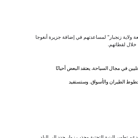
ن فريق WT360 مع اثني عشر طالبًا متطوعًا من "جامعة ولاية زنجبار" لمساعدتهم في إضافة جزيرة أنغوجا
العاملين المحليين في مجال السياحة. يعتقد البعض أحيانًا
 وخطوط الطيران والأسواق. وستستفيد