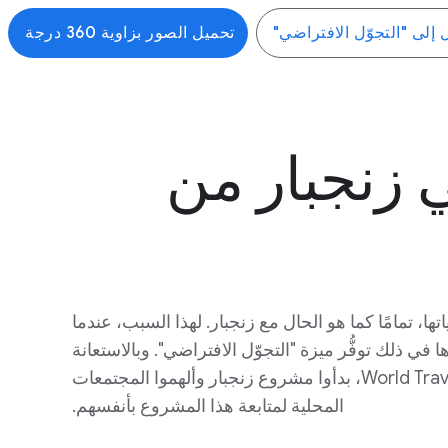
ل إلى "التجوّل الافتراضي"
تحميل الصور بزاوية 360 درجة
 زنجبار من
ها، تمامًا كما هو الحال مع زنجبار. لهذا السبب، عندما
في ذلك توفُّر ميزة "التجوّل الافتراضي". وبالاستعانة
بالمصوّرين المحترفين "فيديريكو ديبيتو" و"نيكولاي أوميلشينكو" و"كريس دو بليسيس" من فريق World Travel in 360 (WT360)، بدأوا مشروع زنجبار وألهموا المجتمعات
المحلية لمتابعة هذا المشروع بأنفسهم.