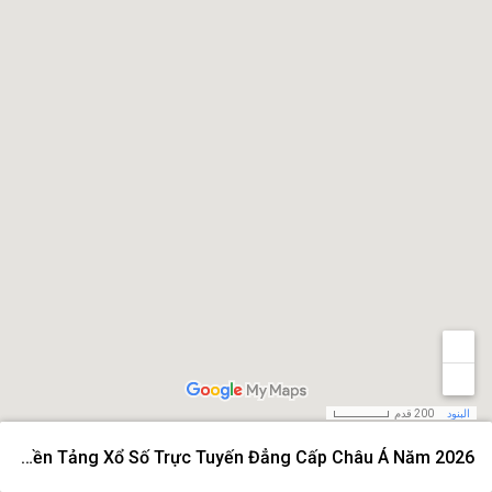
البنود
200 قدم
Xoso66 – Nền Tảng Xổ Số Trực Tuyến Đẳng Cấp Châu Á Năm 2026