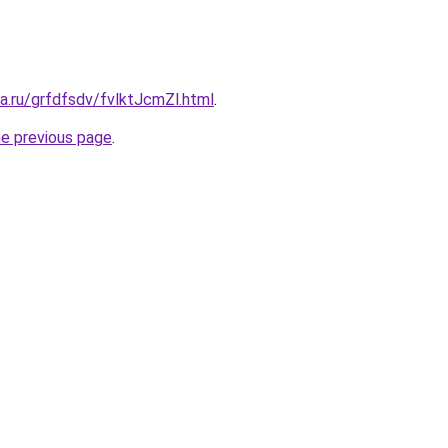
ta.ru/grfdfsdv/fvlktJcmZl.html
.
he previous page
.