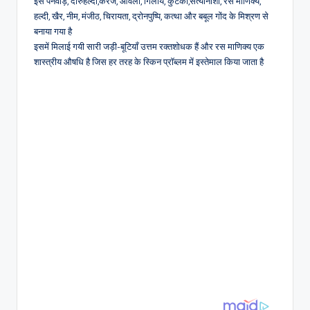
इसे पनवाड़, दारुहल्दी,करंज, आँवला, गिलोय, कुटकी,सत्यानाशी, रस माणिक्य,
हल्दी, खैर, नीम, मंजीठ, चिरायता, द्रोनपुष्पि, कत्था और बबूल गोंद के मिश्रण से
बनाया गया है
इसमें मिलाई गयी सारी जड़ी-बूटियाँ उत्तम रक्तशोधक हैं और रस माणिक्य एक
शास्त्रीय औषधि है जिस हर तरह के स्किन प्रॉब्लम में इस्तेमाल किया जाता है